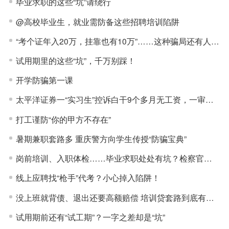
毕业求职的这些“坑”请绕行
@高校毕业生，就业需防备这些招聘培训陷阱
“考个证年入20万，挂靠也有10万”……这种骗局还有人上当
试用期里的这些“坑”，千万别踩！
开学防骗第一课
太平洋证券一“实习生”控诉白干9个多月无工资，一审获赔超20万
打工谨防“你的甲方不存在”
暑期兼职套路多 重庆警方向学生传授“防骗宝典”
岗前培训、入职体检……毕业求职处处有坑？检察官的“防骗指南”来了
线上应聘找“枪手”代考？小心掉入陷阱！
没上班就背债、退出还要高额赔偿 培训贷套路到底有多深？
试用期前还有“试工期”？一字之差却是“坑”